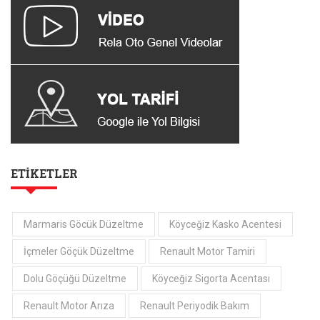
ETIKETLER
Marmaris Göcük Düzeltme
Köyceğiz Kasko Acentesi
İçmeler Göçük Düzeltme
Renault Motor Tamiri
Dolu Göçüğü Düzeltme
Köyceğiz Sigorta Acentası
Renault Motor Arıza
Renault Periyodik Bakım