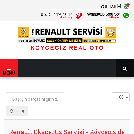
Başlığın
Görüntüle
parçasını
Sayısı
giriniz.
Renault Ekspertiz Servisi - Köyceğiz de