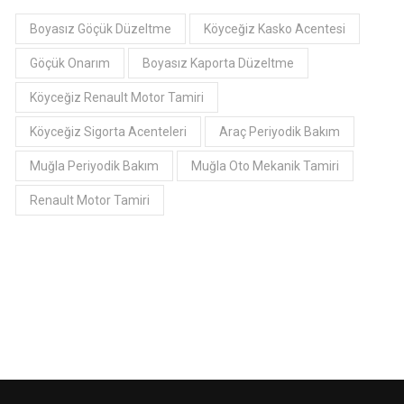
Boyasız Göçük Düzeltme
Köyceğiz Kasko Acentesi
Göçük Onarım
Boyasız Kaporta Düzeltme
Köyceğiz Renault Motor Tamiri
Köyceğiz Sigorta Acenteleri
Araç Periyodik Bakım
Muğla Periyodik Bakım
Muğla Oto Mekanik Tamiri
Renault Motor Tamiri