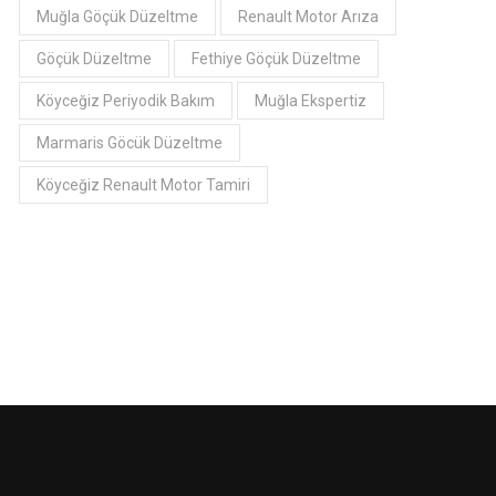
Muğla Göçük Düzeltme
Renault Motor Arıza
Göçük Düzeltme
Fethiye Göçük Düzeltme
Köyceğiz Periyodik Bakım
Muğla Ekspertiz
Marmaris Göcük Düzeltme
Köyceğiz Renault Motor Tamiri