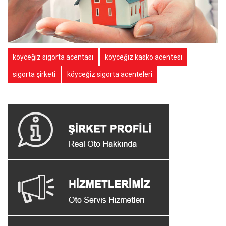
köyceğiz sigorta acentası
köyceğiz kasko acentesi
sigorta şirketi
köyceğiz sigorta acenteleri