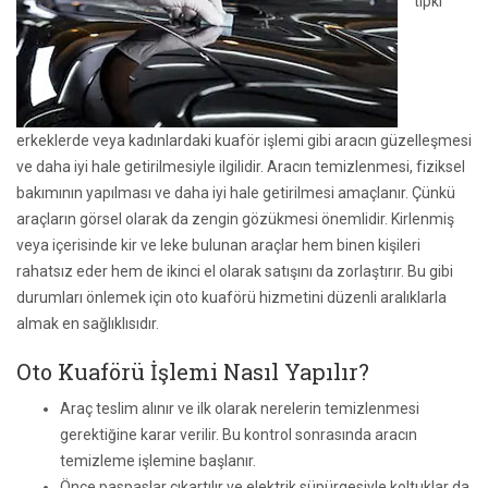
tıpkı
erkeklerde veya kadınlardaki kuaför işlemi gibi aracın güzelleşmesi
ve daha iyi hale getirilmesiyle ilgilidir. Aracın temizlenmesi, fiziksel
bakımının yapılması ve daha iyi hale getirilmesi amaçlanır. Çünkü
araçların görsel olarak da zengin gözükmesi önemlidir. Kirlenmiş
veya içerisinde kir ve leke bulunan araçlar hem binen kişileri
rahatsız eder hem de ikinci el olarak satışını da zorlaştırır. Bu gibi
durumları önlemek için oto kuaförü hizmetini düzenli aralıklarla
almak en sağlıklısıdır.
Oto Kuaförü İşlemi Nasıl Yapılır?
Araç teslim alınır ve ilk olarak nerelerin temizlenmesi
gerektiğine karar verilir. Bu kontrol sonrasında aracın
temizleme işlemine başlanır.
Önce paspaslar çıkartılır ve elektrik süpürgesiyle koltuklar da