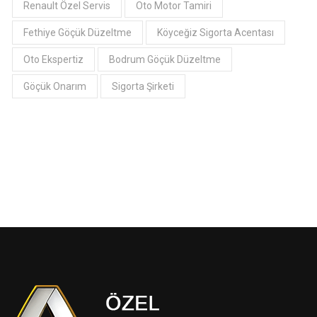
Renault Özel Servis
Oto Motor Tamiri
Fethiye Göçük Düzeltme
Köyceğiz Sigorta Acentası
Oto Ekspertiz
Bodrum Göçük Düzeltme
Göçük Onarım
Sigorta Şirketi