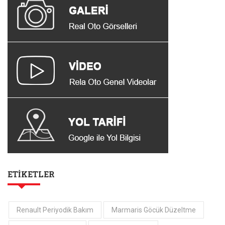
ETIKETLER
Renault Periyodik Bakım
Marmaris Göcük Düzeltme